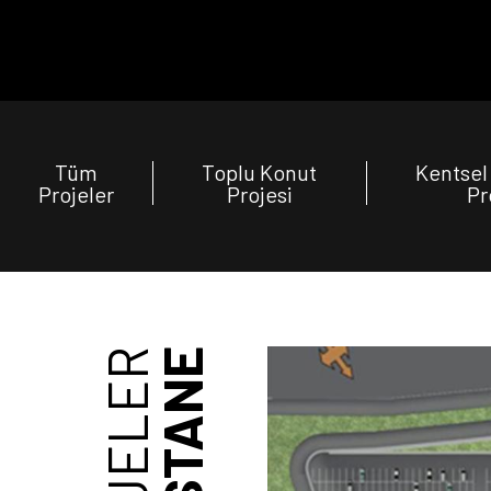
Tüm
Toplu Konut
Kentse
Projeler
Projesi
Pr
PROJELER
HASTANE