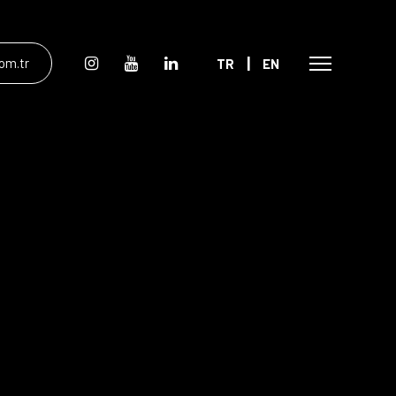
|
om.tr
TR
EN