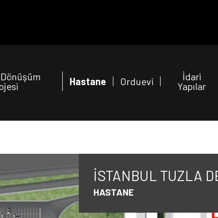
l Dönüşüm
İdari
Hastane
Orduevi
ojesi
Yapılar
İSTANBUL TUZLA D
HASTANE