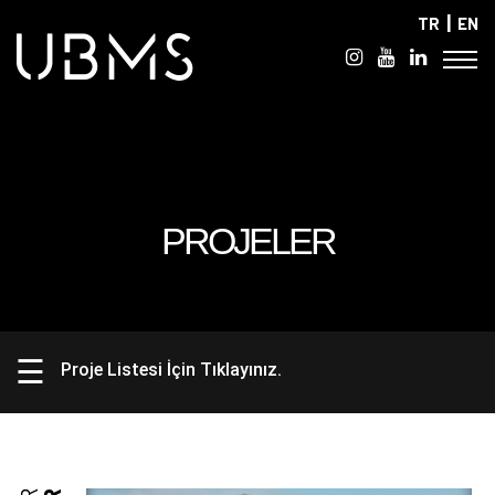
|
TR
EN
PROJELER
☰
Proje Listesi İçin Tıklayınız.